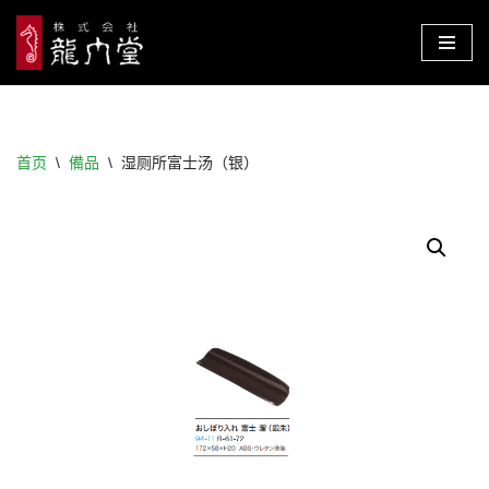
跳
至
正
文
首页
\
備品
\
湿厕所富士汤（银）