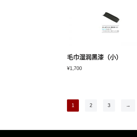
毛巾湿润黑漆（小）
¥
1,700
1
2
3
→