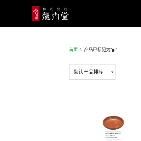
跳
至
正
文
首页
\
产品已标记为“jp”