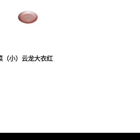
菜（小）云龙大衣红
）