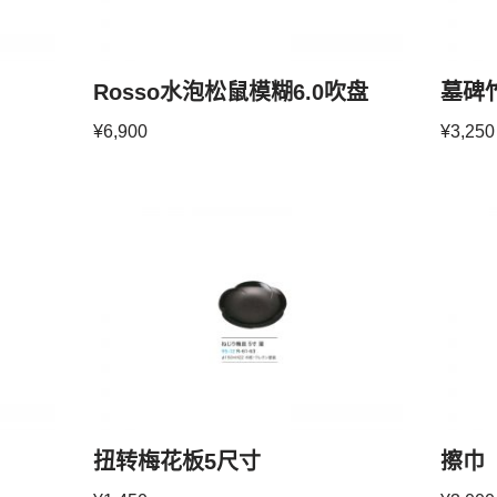
Rosso水泡松鼠模糊6.0吹盘
墓碑
¥
6,900
¥
3,250
扭转梅花板5尺寸
擦巾