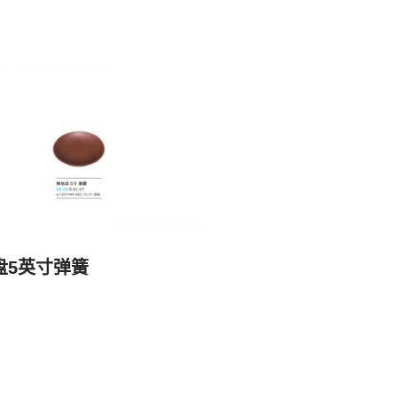
盘5英寸弹簧