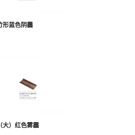
竹形蓝色阴霾
（大）红色雾霾