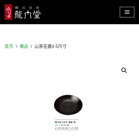
跳
至
正
文
首页
\
備品
\
山茶花酱4.5尺寸