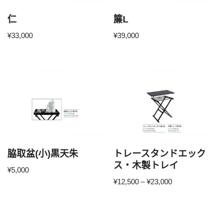
仁
簾L
¥
33,000
¥
39,000
脇取盆(小)黒天朱
トレースタンドエック
ス・木製トレイ
¥
5,000
¥
12,500
–
¥
23,000