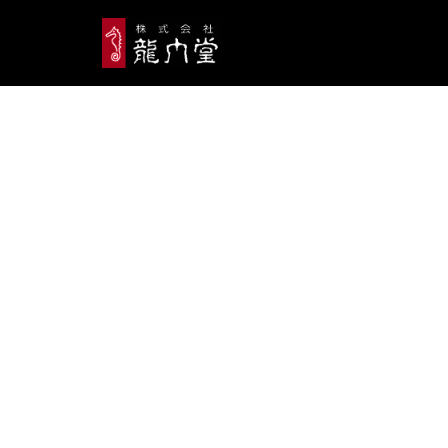
跳
至
正
文