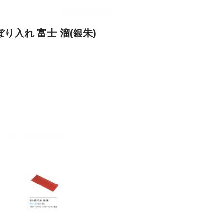
゙り入れ 富士 溜(銀朱)