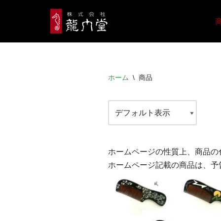
コ
ン
テ
ン
ホーム
\
商品
ツ
へ
ス
キ
ッ
プ
ホームページの性質上、商品の
ホームページ記載の商品は、予