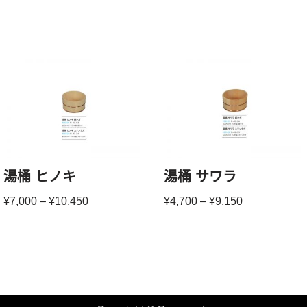
湯桶 ヒノキ
湯桶 サワラ
¥
7,000
–
¥
10,450
¥
4,700
–
¥
9,150