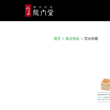
跳
至
正
文
首页
\
風呂用品
\
饮水机箱