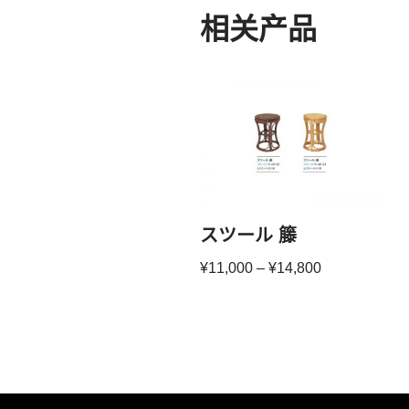
相关产品
スツール 籐
¥
11,000
–
¥
14,800