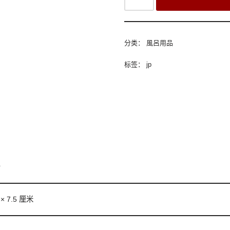
分类：
風呂用品
标签：
jp
斤
6 × 7.5 厘米