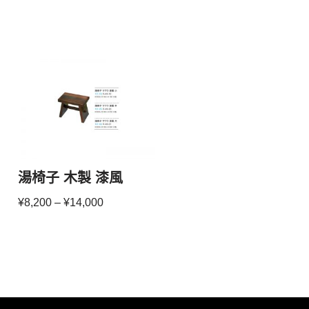
湯椅子 木製 漆風
¥
8,200
–
¥
14,000