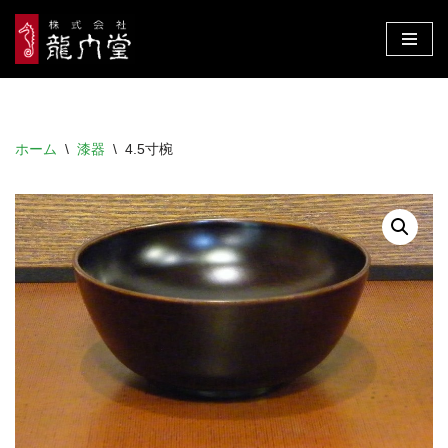
コ
ン
テ
ン
ホーム
\
漆器
\
4.5寸椀
ツ
へ
ス
キ
ッ
プ