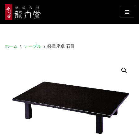
コ
ン
テ
ン
ホーム
\
テーブル
\
軽量座卓 石目
ツ
へ
ス
キ
ッ
プ