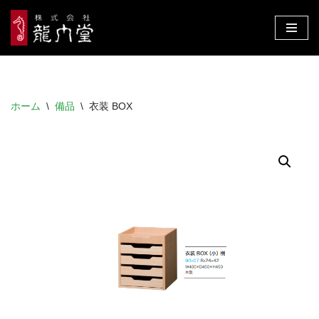
コ
ン
テ
ン
ホーム
\
備品
\
衣装 BOX
ツ
へ
ス
キ
ッ
プ