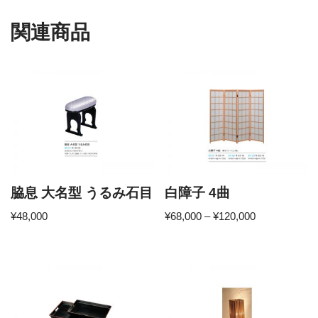
関連商品
脇息 大名型 うるみ石目
白障子 4曲
¥
48,000
¥
68,000
–
¥
120,000