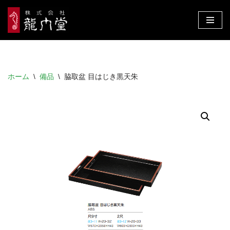
コ
ン
テ
ン
ホーム
\
備品
\
脇取盆 目はじき黒天朱
ツ
へ
ス
キ
ッ
プ