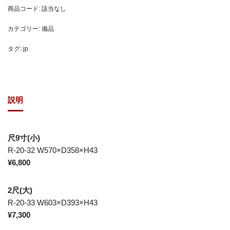
商品コード:
該当なし
カテゴリー:
備品
タグ:
jp
説明
尺9寸(小)
R-20-32 W570×D358×H43
¥6,800
2尺(大)
R-20-33 W603×D393×H43
¥7,300