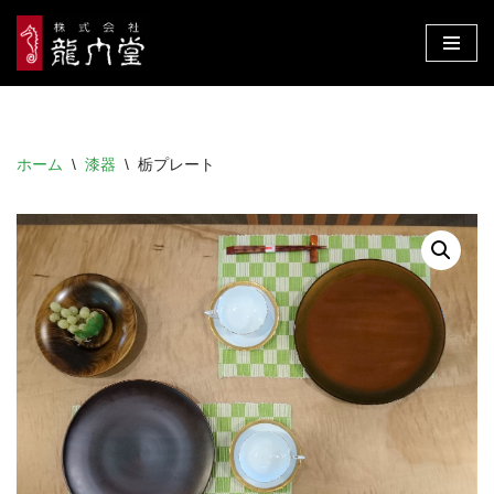
コ
ン
テ
ン
ホーム
\
漆器
\
栃プレート
ツ
へ
ス
キ
ッ
プ