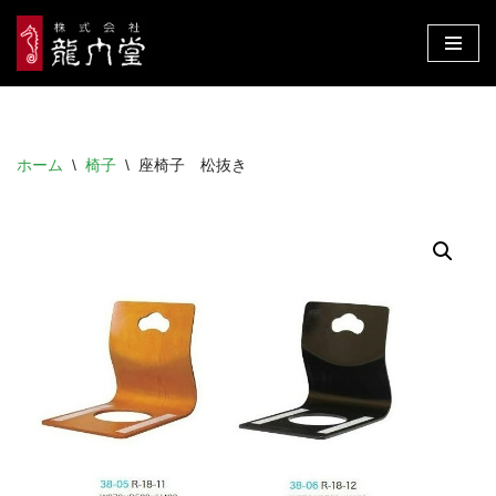
コ
ン
テ
ン
ホーム
\
椅子
\
座椅子 松抜き
ツ
へ
ス
キ
ッ
プ