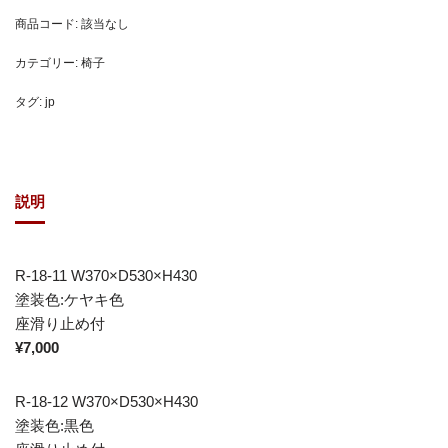
商品コード:
該当なし
カテゴリー:
椅子
タグ:
jp
説明
R-18-11 W370×D530×H430
塗装色:ケヤキ色
座滑り止め付
¥7,000
R-18-12 W370×D530×H430
塗装色:黒色