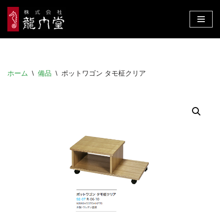
コ
ン
テ
ン
ホーム
\
備品
\
ポットワゴン タモ柾クリア
ツ
へ
ス
キ
ッ
プ