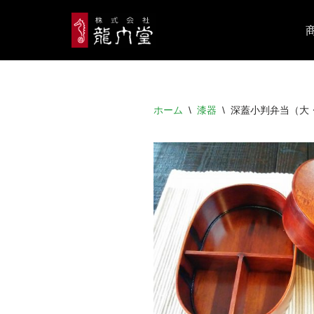
コ
ン
テ
ン
ホーム
\
漆器
\
深蓋小判弁当（大
ツ
へ
ス
キ
ッ
プ