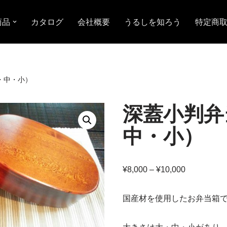
商品
カタログ
会社概要
うるしを知ろう
特定商
・中・小）
深蓋小判弁
中・小）
¥
8,000
–
¥
10,000
国産材を使用したお弁当箱