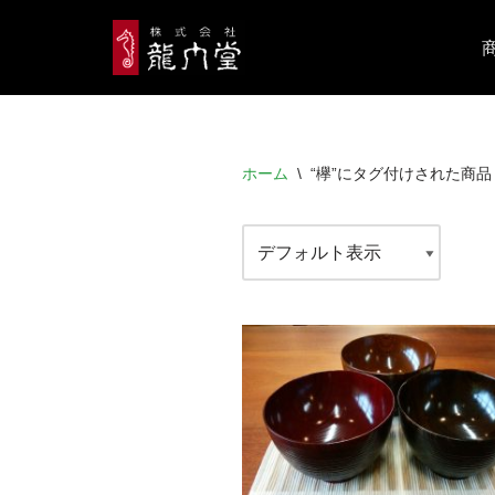
コ
ン
テ
ン
ホーム
\
“欅”にタグ付けされた商品
ツ
へ
ス
キ
ッ
プ