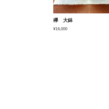
欅 大鉢
¥
16,000