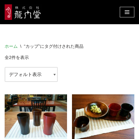
コ
ン
テ
ン
ホーム
\
“カップ”にタグ付けされた商品
ツ
へ
全2件を表示
ス
キ
ッ
プ