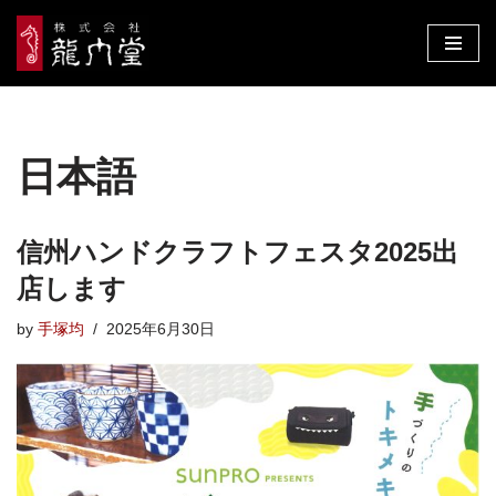
コ
ン
テ
ン
日本語
ツ
へ
ス
キ
信州ハンドクラフトフェスタ2025出
ッ
店します
プ
by
手塚均
2025年6月30日