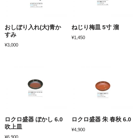
おしぼり入れ(大)青か
ねじり梅皿 5寸 溜
すみ
¥
1,450
¥
3,000
ロクロ盛器 ぼかし 6.0
ロクロ盛器 朱 春秋 6.0
吹上皿
¥
4,900
¥
6,900