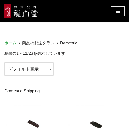
コ
ン
テ
ン
ホーム
\
商品の配送クラス
\
Domestic
ツ
へ
結果の1～12/23を表示しています
ス
キ
ッ
プ
Domestic Shipping