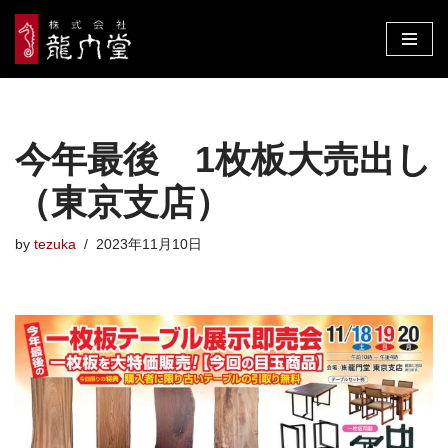
コ
ン
テ
ン
今年最後 1枚板大売出し
ツ
へ
（東京支店）
ス
キ
by
tezuka
2023年11月10日
ッ
プ